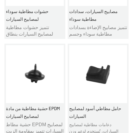
مصابيح السيارات، سدادات
حشوات مطاطية سوداء
مطاطية سوداء
لمصابيح السيارات
تتميز مصابيح الإضاءة بسدادات
تتميز حشوات مطاطية
مطاطية سوداء وجسم
لمصابيح السيارات بنطاق
المصباح، مما يسهل تركيبها
واسع من درجات الحرارة،
ويضمن إحكامًا ثابتًا وموثوقًا،
وخصائص جيدة أخرى مثل منع
فلا تتعرض للتلف بسهولة، كما
التسرب والعزل الكهربائي
أنها تحل تمامًا مشكلة تسرب
وحماية البيئة، بالإضافة إلى
الهواء والماء التي قد تحدث
مقاومتها لدرجات الحرارة
في المصابيح، مما يحسن من
العالية والمنخفضة، وقلة تأثرها
جودتها؛ بالإضافة إلى أنها
بالبيئة الخارجية، مما يجعلها
تشغل مساحة صغيرة، مما
المادة المثالية لمقاومة الماء
يسهل استبدالها.
ومنع التسرب، وحلقة مقاومة
للماء.
حامل مطاطي أسود لمصابيح
حشية مطاطية من مادة EPDM
السيارات
لمصابيح السيارات
حشية مطاط EPDM لمصابيح
دعامات مطاطية لمصابيح
السيارات تتميز بمقاومة الزيت
السيارات، تُستخدم لدعم وزن