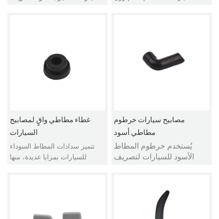
والأحماض والقلويات والبرودة
الحاويات أو المعدات وتثبيتها في
والحرارة والشيخوخة وغيرها
مكانها، وكذلك لتحمل الاهتزازات
من الخصائص، لذا فهي
والأحمال الزلزالية أثناء التشغيل.
تستخدم على نطاق واسع في
صناعات السيارات
والإلكترونيات والمواد
الكيميائية ومضادات الكهرباء
الساكنة ومثبطات اللهب
والأغذية وغيرها.
مصابيح سيارات خرطوم
غطاء مطاطي واقٍ لمصابيح
مطاطي أسود
السيارات
يُستخدم خرطوم المطاط
تتميز سدادات المطاط السوداء
الأسود للسيارات لتصريف
للسيارات بمزايا عديدة، منها
الحرارة من المصباح الأمامي
مقاومة الغبار والماء، ومقاومة
قدر الإمكان للحفاظ على
التآكل والتمزق والتقادم، بالإضافة
درجة حرارة التشغيل الطبيعية
إلى مقاومتها لتسرب الزيت
للمصباح وضمان استقرار
والأوزون. وتنقسم مادة المطاط
استخدامه. وذلك عندما تتولد
إلى أنواع عديدة، ويمكن تصنيعها