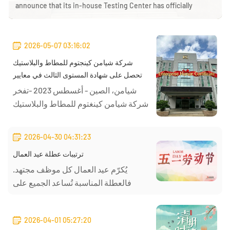
announce that its in-house Testing Center has officially
obtained CNAS accreditation (Registration No. CNAS
L25322), complying with the ISO/IEC 17025:2017
international standard. Valid from March 9, 2026, to March 8,
2026-05-07 03:16:02
2032, this recognition is...
شركة شيامن كينجتوم للمطاط والبلاستيك
تحصل على شهادة المستوى الثالث في معايير
السلامة المهنية
شيامن، الصين - أغسطس 2023 -تفخر
شركة شيامن كينغتوم للمطاط والبلاستيك
المحدودة، وهي شركة رائدة في تصن...
2026-04-30 04:31:23
ترتيبات عطلة عيد العمال
يُكرّم عيد العمال كل موظف مجتهد.
فالعطلة المناسبة تُساعد الجميع على
الاسترخاء، وتخفيف ضغط العمل، واس...
2026-04-01 05:27:20