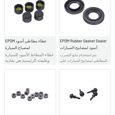
المحرك والجذع ، إلخ. لديها
المصابيح الأمامية المطاطية.
أيضًا وظائف أخرى مقاومة
للماء ، مانعة للتسرب
ووظائف أخرى ، يمكن أن تمنع
تسرب الرياح والأمطار إلى
العربة.
EPDM Rubber Gasket Sealer
EPDM غطاء مطاطي أسود
أسود لمصابيح السيارات
لمصباح السيارة
يتم استخدام مانع التسرب
غطاء المطاط الأسود للسيارة
المطاطي لمصابيح السيارات على
وظيفته الرئيسية هي نفاذية
نطاق واسع ، وفي تأثير إحكام
الهواء المستمرة لتحقيق توازن
إغلاق السيارة ، يعد استخدام
ضغط الهواء ، من أجل حماية
الحشيات المطاطية أمرًا ضروريًا
منتجات العملاء تظهر شقوق
كجزء لا يتجزأ من نظام الختم ،
صغيرة بحيث يتم امتصاص
تتمثل إحدى الوظائف الرئيسية
الماء والغبار والزيت وما إلى
لحشية الختم في تشكيل مانع
ذلك في منتجات العملاء. في
تسرب بين اثنين آخرين الأسطح.
نفس الوقت ، يتم تفريغ بخار
الرطوبة بعد تبخير بخار الماء
لتحقيق توازن الرطوبة.