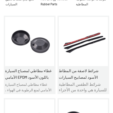
المطاطية
Rubber Parts
السيارات
شرائط لاصقة من المطاط
غطاء مطاطي لمصباح السيارة
الأسود لمصابيح السيارات
الأمامي EPDM باللون الأسود
شرائط الطقس المطاطية
غطاء مطاطي لمصباح السيارة
للسيارة هي واحدة من الأجزاء
الأمامي لمنع الرطوبة في الهواء ،
المهمة في السيارة. تستخدم
سيدخل الغبار إلى المصابيح
على نطاق واسع في الباب ،
الأمامية بالداخل ، مما يتسبب في
النافذة ، جسم السيارة ،
الانعكاس والانحلال وغيرها من
المقعد ، النافذة العلوية ، علبة
الظروف ، لذلك يجب تثبيت أغطية