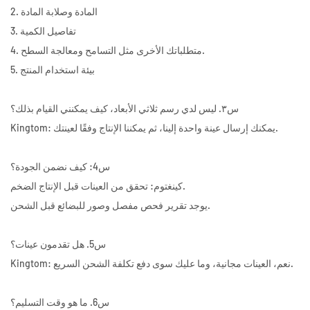
2. المادة وصلابة المادة
3. تفاصيل الكمية
4. متطلباتك الأخرى مثل التسامح ومعالجة السطح.
5. بيئة استخدام المنتج
س٣. ليس لدي رسم ثلاثي الأبعاد، كيف يمكنني القيام بذلك؟
Kingtom: يمكنك إرسال عينة واحدة إلينا، ثم يمكننا الإنتاج وفقًا لعينتك.
س4: كيف نضمن الجودة؟
كينغتوم: تحقق من العينات قبل الإنتاج الضخم.
يوجد تقرير فحص مفصل وصور للبضائع قبل الشحن.
س5. هل تقدمون عينات؟
Kingtom: نعم، العينات مجانية، وما عليك سوى دفع تكلفة الشحن السريع.
س6. ما هو وقت التسليم؟