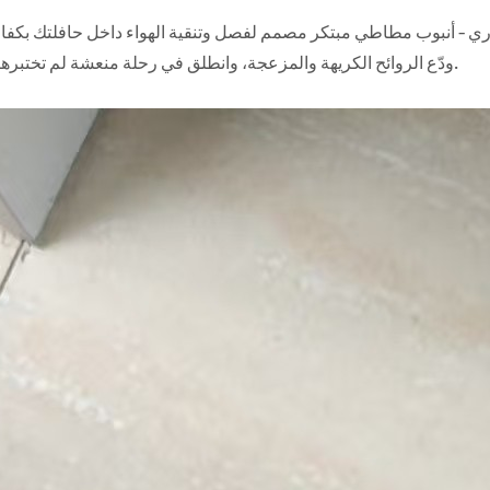
ري - أنبوب مطاطي مبتكر مصمم لفصل وتنقية الهواء داخل حافلتك بكفاء
ودّع الروائح الكريهة والمزعجة، وانطلق في رحلة منعشة لم تختبرها من قبل.