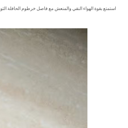
استمتع بقوة الهواء النقي والمنعش مع فاصل خرطوم الحافلة الثو