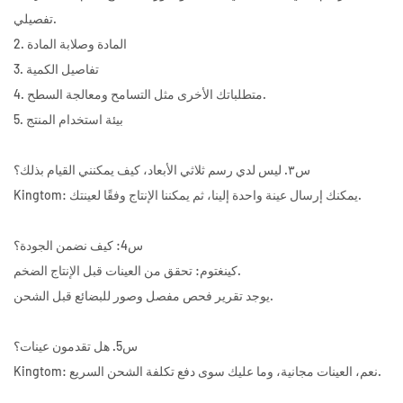
تفصيلي.
2. المادة وصلابة المادة
3. تفاصيل الكمية
4. متطلباتك الأخرى مثل التسامح ومعالجة السطح.
5. بيئة استخدام المنتج
س٣. ليس لدي رسم ثلاثي الأبعاد، كيف يمكنني القيام بذلك؟
Kingtom: يمكنك إرسال عينة واحدة إلينا، ثم يمكننا الإنتاج وفقًا لعينتك.
س4: كيف نضمن الجودة؟
كينغتوم: تحقق من العينات قبل الإنتاج الضخم.
يوجد تقرير فحص مفصل وصور للبضائع قبل الشحن.
س5. هل تقدمون عينات؟
Kingtom: نعم، العينات مجانية، وما عليك سوى دفع تكلفة الشحن السريع.