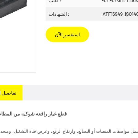
For Forklift Truck
طلب :
IATF16949 ,ISO14
الشهادات :
استفسر الآن
تفاصيل ا
قطع غيار رافعة شوكية من المطاط
مل مواصفات المنصات أو البضائع، وارتفاع الرفع، وعرض قناة التشغيل، ومنحدر