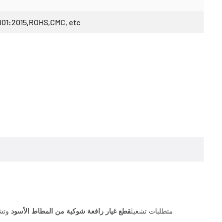
001:2015,ROHS,CMC, etc
متطلبات تشغيل
قطع غيار رافعة شوكية من المطاط الأسود
وتش