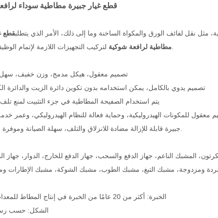
قطع غيار جبيرة مطاطية سوداء لرافع
 مثل نقل لفائف الورق والمكواة الساخنة وما إلى ذلك، الأمر الذي يتطلب
قطع غ
لتركيب التجهيزات اللازمة لإتمام الوظيفة الخاصة.
مطاطية لرافعة شوكية
تصميم معقول، هيكل مدمج، وزن خفيف، سهل 
· تصميم يدوي بالكامل، يمكن استخدامه بدون تكوين دائرة الزيت والدائرة الكه
· يتم استخدام الصفيحة المطاطية في جزء التثبيت لمنع تلف ا
يم معقول للمكونات الهيدروليكية، وحماية فعالة للنظام الهيدروليكي، وعمر خدم
• جبيرة قابلة للإزالة مضادة للانزلاق والتلف، سهلة الصيانة وموفرة للتكاليف.
 المشبك الناعم، جهاز الدفع والسحب، جهاز الدفع للخارج، الدوار، جهاز الدف
الخبرة: أكثر من 20 عامًا من الخبرة في إنتاج المطاط للمعدات الأصلية
الشكل: حسب رسم