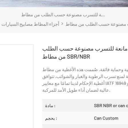
أغطية مانعة للتسرب لمصابيح السيارات | حشوات مانعة للتسرب مصنوعة حسب الطلب من مطاط SBR/NBR
أجزاء المطاط مصابيح السيارات
ت مانعة للتسرب مصنوعة حسب الطلب
من مطاط SBR/NBR
حماية فائقة. صُممت هذه الأغطية من مطاط SBR/NBR
 لمنع تسرب الرطوبة والغبار والشوائب. تتوافق
أغطية الإحكام لدينا تمامًا مع معايير IATF 16949 وISO 14001، وتوفر مقاومة ممتازة للأشعة فوق البنفسجية ومتانة
عالية لضمان أداء طويل الأمد للمركبة.
SBR NBR or can 
مادة :
Can Custom
بحجم :