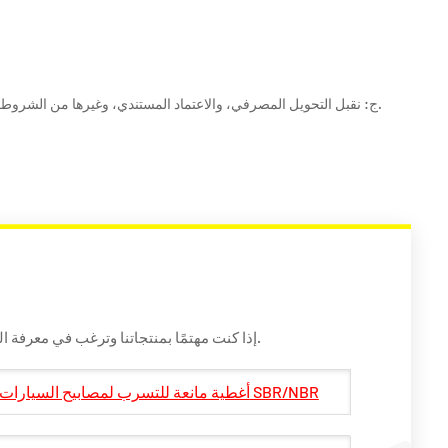
ج: نقبل التحويل المصرفي، والاعتماد المستندي، وغيرها من الشروط القياسية. تتوفر خدمة الشحن عبر السفن، أو الجو، أو الشحن السريع حسب الحاجة والحجم.
إذا كنت مهتمًا بمنتجاتنا وترغب في معرفة المزيد من التفاصيل ، فيرجى ترك رسالة هنا ، وسنرد عليك في أقرب وقت ممكن.
أغطية مانعة للتسرب لمصابيح السيارات | حشوات مانعة للتسرب مصنوعة حسب الطلب من مطاط SBR/NBR