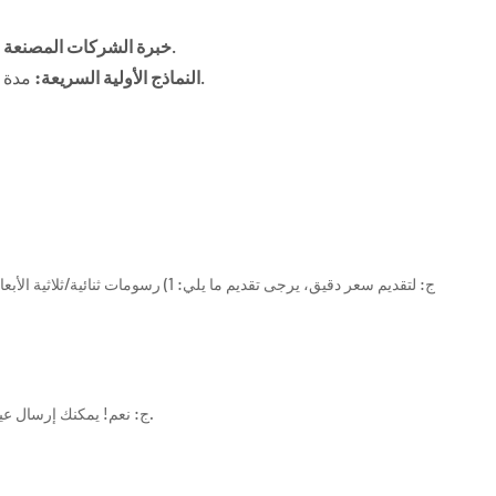
خبرة تزيد عن 20 عامًا في مجال مكونات المطاط للسيارات.
خبرة الشركات المصنعة ل
مدة تجهيز العينة تتراوح بين 25 و30 يومًا فقط بناءً على رسوماتك ثنائية/ثلاثية الأبعاد.
النماذج الأولية السريعة:
ج: نعم! يمكنك إرسال عينة مادية إلينا. سيقوم فريقنا الهندسي بتحليل المنتج عكسياً وإنتاج عينة مماثلة للموافقة عليها.