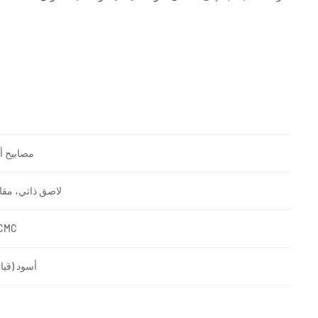
مصابيح أ
لاصق ذاتي، مقا
 CMC
أسود (قيا