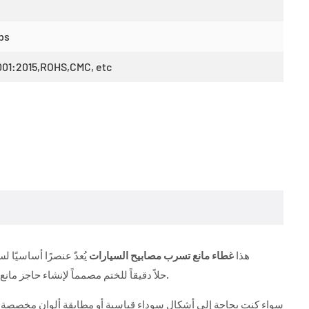
ps
001:2015,ROHS,CMC, etc
هذا
غطاء مانع تسرب مصابيح السيارات
يُعدّ عنصرًا أساسيًا 
تقدم شركة Kingtom حلاً دقيقاً للختم مصمماً لإنشاء حاجز مانع لتسرب الماء والغبار بين غطاء المصباح وهيكل السيارة.
سواء كنت بحاجة إلى أشكال سوداء قياسية أو مطابقة ألوان مخصصة، فإ