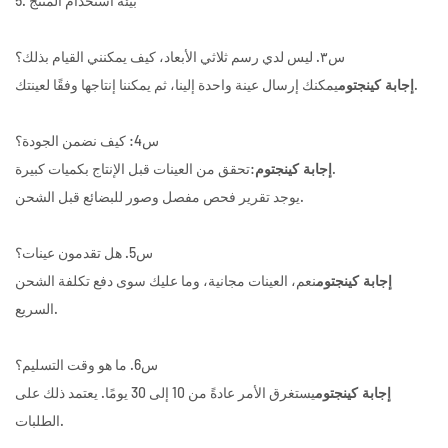
5. بيئة استخدام المنتج
س٣. ليس لدي رسم ثلاثي الأبعاد، كيف يمكنني القيام بذلك؟
يمكنك إرسال عينة واحدة إلينا، ثم يمكننا إنتاجها وفقًا لعينتك.
إجابة كينجتوم
س4: كيف نضمن الجودة؟
:تحقق من العينات قبل الإنتاج بكميات كبيرة.
إجابة كينجتوم
يوجد تقرير فحص مفصل وصور للبضائع قبل الشحن.
س5. هل تقدمون عينات؟
نعم، العينات مجانية، وما عليك سوى دفع تكلفة الشحن
إجابة كينجتوم
السريع.
س6. ما هو وقت التسليم؟
يستغرق الأمر عادةً من 10 إلى 30 يومًا. يعتمد ذلك على
إجابة كينجتوم
الطلبات.