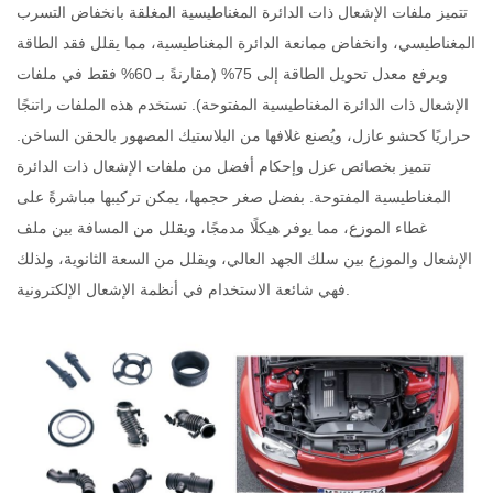
تتميز ملفات الإشعال ذات الدائرة المغناطيسية المغلقة بانخفاض التسرب
المغناطيسي، وانخفاض ممانعة الدائرة المغناطيسية، مما يقلل فقد الطاقة
ويرفع معدل تحويل الطاقة إلى 75% (مقارنةً بـ 60% فقط في ملفات
الإشعال ذات الدائرة المغناطيسية المفتوحة). تستخدم هذه الملفات راتنجًا
حراريًا كحشو عازل، ويُصنع غلافها من البلاستيك المصهور بالحقن الساخن.
تتميز بخصائص عزل وإحكام أفضل من ملفات الإشعال ذات الدائرة
المغناطيسية المفتوحة. بفضل صغر حجمها، يمكن تركيبها مباشرةً على
غطاء الموزع، مما يوفر هيكلًا مدمجًا، ويقلل من المسافة بين ملف
الإشعال والموزع بين سلك الجهد العالي، ويقلل من السعة الثانوية، ولذلك
فهي شائعة الاستخدام في أنظمة الإشعال الإلكترونية.