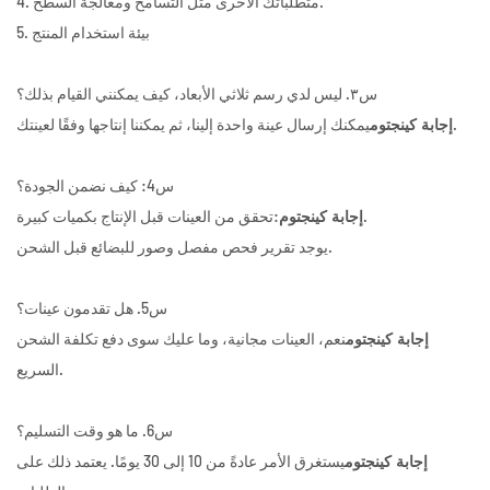
4. متطلباتك الأخرى مثل التسامح ومعالجة السطح.
5. بيئة استخدام المنتج
س٣. ليس لدي رسم ثلاثي الأبعاد، كيف يمكنني القيام بذلك؟
يمكنك إرسال عينة واحدة إلينا، ثم يمكننا إنتاجها وفقًا لعينتك.
إجابة كينجتوم
س4: كيف نضمن الجودة؟
:تحقق من العينات قبل الإنتاج بكميات كبيرة.
إجابة كينجتوم
يوجد تقرير فحص مفصل وصور للبضائع قبل الشحن.
س5. هل تقدمون عينات؟
نعم، العينات مجانية، وما عليك سوى دفع تكلفة الشحن
إجابة كينجتوم
السريع.
س6. ما هو وقت التسليم؟
يستغرق الأمر عادةً من 10 إلى 30 يومًا. يعتمد ذلك على
إجابة كينجتوم