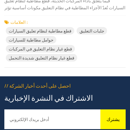
فيما يتعلق بأداء المركبات الحديثة، قطع مطاطية لنظام تعليق
السيارات تُعدّ الأجزاء المطاطية في نظام التعليق مكونات أساسية تؤثر
بشكل كبير على راحة الركوب، والتحكم في الاهتزازات، والموثوقية
على المدى الطويل. فهي تساعد على امتصاص صدمات الطريق،
العلامات :
وتقليل الضوضاء، والحفاظ على ثبات السيارة، مما يجعلها ضرورية ل...
جلبات التعليق
قطع مطاطية لنظام تعليق السيارات
حوامل مطاطية للسيارات
قطع غيار نظام التعليق في المركبات
قطع غيار نظام التعليق شديدة التحمل
// احصل على أحدث أخبار الشركة
الاشتراك في النشرة الإخبارية
يشترك