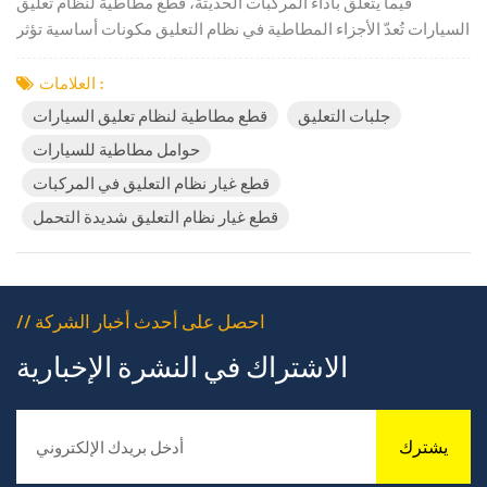
فيما يتعلق بأداء المركبات الحديثة، قطع مطاطية لنظام تعليق
السيارات تُعدّ الأجزاء المطاطية في نظام التعليق مكونات أساسية تؤثر
بشكل كبير على راحة الركوب، والتحكم في الاهتزازات، والموثوقية
على المدى الطويل. فهي تساعد على امتصاص صدمات الطريق،
العلامات :
وتقليل الضوضاء، والحفاظ على ثبات السيارة، مما يجعلها ضرورية ل...
جلبات التعليق
قطع مطاطية لنظام تعليق السيارات
حوامل مطاطية للسيارات
قطع غيار نظام التعليق في المركبات
قطع غيار نظام التعليق شديدة التحمل
// احصل على أحدث أخبار الشركة
الاشتراك في النشرة الإخبارية
يشترك