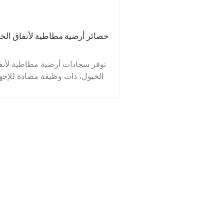
حصائر أرضية مطاطية لأنفاق الخ
توفر سجادات أرضية مطاطية لأنف
الخيول، ذات وظيفة مضادة للإجها
ومضادة للانزلاق، الأمان والتصر
والراحة للخيول. يحتوي السطح
السفلي على أخاديد للسماح بتصر
السوائل، كما أن سطحه المقاوم
للصدمات يقلل من الضوضاء
والاهتزاز.