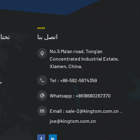
اتصل بنا
تحتا
No.5 Ma'an road, Tong'an
Concentrated Industrial Estate,
Xiamen, China.
Tel :
+86-592-5674359
ح
Whatsapp :
+8618680267370
Email :
sale-2@kingtom.com.cn，
joe@kingtom.com.cn