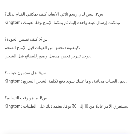
س٣. ليس لدي رسم ثلاثي الأبعاد، كيف يمكنني القيام بذلك؟
Kingtom: يمكنك إرسال عينة واحدة إلينا، ثم يمكننا الإنتاج وفقًا لعينتك.
س4: كيف نضمن الجودة؟
كينغتوم: تحقق من العينات قبل الإنتاج الضخم.
يوجد تقرير فحص مفصل وصور للبضائع قبل الشحن.
س5. هل تقدمون عينات؟
Kingtom: نعم، العينات مجانية، وما عليك سوى دفع تكلفة الشحن السريع.
س6. ما هو وقت التسليم؟
Kingtom: يستغرق الأمر عادةً من 10 إلى 30 يومًا. يعتمد ذلك على الطلبات.