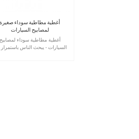
أغطية مطاطية سوداء صغيرة
لمصابيح السيارات
أغطية مطاطية سوداء لمصابيح
السيارات - يبحث الناس باستمرار
خيارات أقل تكلفة لقطع غيار
السيارات، بما في ذلك الأختام
والحشيات المطاطية أو المجموع
التي تتضمن أختامًا مطاطية. وق
تجاوز حجم سوق قطع الغيار البدي
800 مليار دولار، وتأتي العديد م
مصادرها من الخارج، من دول مث
الصين والمكسيك.