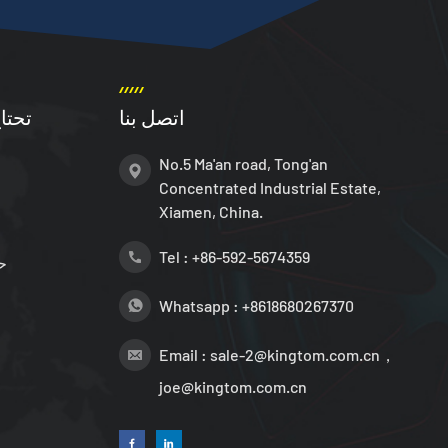
اتصل بنا
تحتا
No.5 Ma'an road, Tong'an
Concentrated Industrial Estate,
Xiamen, China.
Tel :
+86-592-5674359
ح
Whatsapp :
+8618680267370
Email :
sale-2@kingtom.com.cn，
joe@kingtom.com.cn