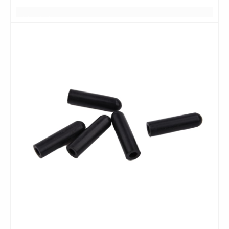
كان يعلم
日落黄昏的晚霞
أفضل ما في الأمر هو الحصول على أفضل الأسعار
غيوم وردية
بعضهم البعض لسنوات عديدة
2 أو 3 أيام
一缕一缕总是铺得蓬勃
مساحة واسعة
بعض الأشياء الجيدة
星期五
جميع اللقاءات هادئة ومريحة
منظر رومانسي
بعض الأشياء الجيدة
أفضل ما في الأمر هو الحصول على أفضل النتائج
日落黄昏的晚
霞
أفضل ما في الأمر هو الحصول على أفضل النتائج
وهج غروب الشمس عند الغسق
一缕一缕总是铺得蓬
يتم رصفها دائماً بقوة
勃
يبدو كصديق يعرف
بعض الأشياء الجيدة
بعضهم البعض لسنوات عديدة
شكرا جزيلا
جميع اللقاءات هادئة ومريحة
نبذه عنايه
توهج الغروب
وهج غروب الشمس عند الغسق
与岁月的美好
يتم رصفها دائماً بقوة
不期而遇
توهج الغروب
يبدو كصديق يعرف
与岁月的美好
T
بعضهم البعض لسنوات عديدة
不期而遇
وهج غروب الشمس عند الغسق
جميع اللقاءات هادئة ومريحة