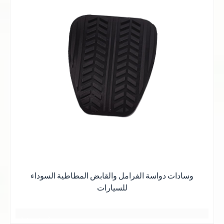
وهج غروب الشمس عند الغسق
يتم رصفها دائماً بقوة
يبدو كصديق يعرف
بعضهم البعض لسنوات عديدة
جميع اللقاءات هادئة ومريحة
وهج غروب الشمس عند الغسق
يتم رصفها دائماً بقوة
توهج الغروب
يبدو كصديق يعرف
与岁月的美好
بعضهم البعض لسنوات عديدة
不期而遇
جميع اللقاءات هادئة ومريحة
وسادات دواسة الفرامل والقابض المطاطية السوداء
للسيارات
日落黄昏的晚霞
أفضل ما في الأمر هو الحصول على أفضل الأسعار
日落黄昏的晚霞
بعض الأشياء الجيدة
غيوم وردية
2 أو 3 أيام