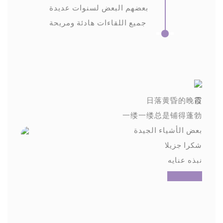
بعضهم البعض لسنوات عديدة
جميع اللقاءات هادئة ومريحة
日落黄昏的晚
霞
一缕一缕总是铺得蓬勃
بعض الأشياء الجيدة
شكرا جزيلا
نبذه عنايه