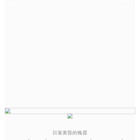
منظر رومانسي
日落黄昏的晚霞