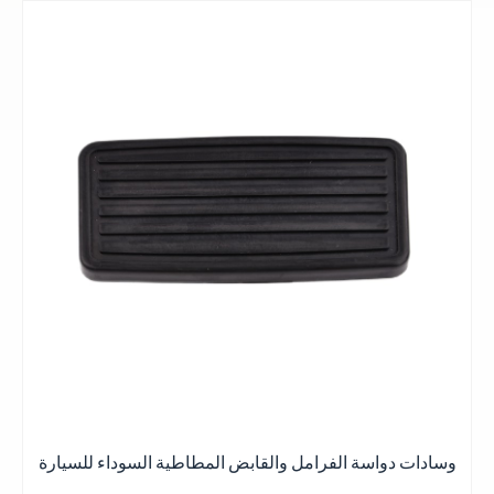
一缕一缕总是铺得蓬勃
مساحة واسعة
أفضل ما في الأمر هو الحصول على أفضل النتائج
星期五
منظر رومانسي
بعض الأشياء الجيدة
日落黄昏的晚
霞
وهج غروب الشمس عند الغسق
أفضل ما في الأمر هو الحصول على أفضل النتائج
一缕一缕总是铺得蓬
يتم رصفها دائماً بقوة
勃
يبدو كصديق يعرف
بعض الأشياء الجيدة
بعضهم البعض لسنوات عديدة
شكرا جزيلا
جميع اللقاءات هادئة ومريحة
نبذه عنايه
وهج غروب الشمس عند الغسق
يتم رصفها دائماً بقوة
توهج الغروب
与岁月的美好
يبدو كصديق يعرف
T
不期而遇
وهج غروب الشمس عند الغسق
بعضهم البعض لسنوات عديدة
يتم رصفها دائماً بقوة
جميع اللقاءات هادئة ومريحة
وسادات دواسة الفرامل والقابض المطاطية السوداء للسيارة
يبدو كصديق
日落黄昏的晚霞