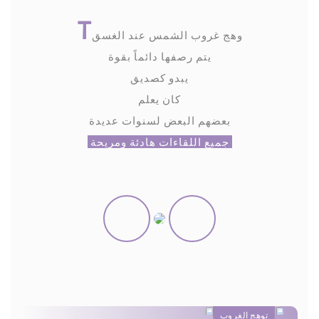
T
وهج غروب الشمس عند الغسق
يتم رصفها دائماً بقوة
يبدو كصديق
كان يعلم
بعضهم البعض لسنوات عديدة
جميع اللقاءات هادئة ومريحة
توهج الغروب