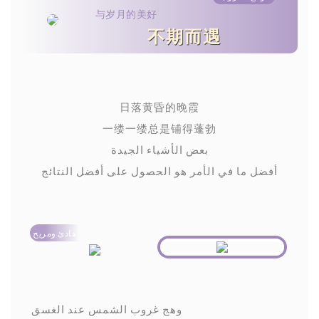
与岁月的美好
不期而遇
日落黄昏的晚霞
一缕一缕总是铺得蓬勃
بعض الأشياء الجيدة
أفضل ما في الأمر هو الحصول على أفضل النتائج
هادئ ومريح
وهج غروب الشمس عند الغسق