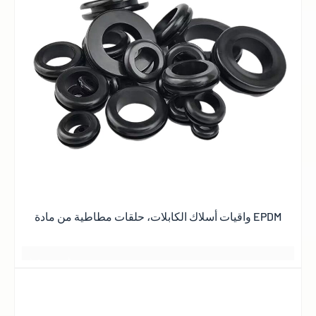
بعضهم البعض لسنوات عديدة
جميع اللقاءات هادئة ومريحة
توهج الغروب
与岁月的美好
不期而遇
واقيات أسلاك الكابلات، حلقات مطاطية من مادة EPDM
日落黄昏的晚霞
日落黄昏的晚霞
أفضل ما في الأمر هو الحصول على أفضل الأسعار
غيوم وردية
2 أو 3 أيام
一缕一缕总是铺得蓬勃
مساحة واسعة
بعض الأشياء الجيدة
星期五
منظر رومانسي
بعض الأشياء الجيدة
أفضل ما في الأمر هو الحصول على أفضل النتائج
أفضل ما في الأمر هو الحصول على أفضل النتائج