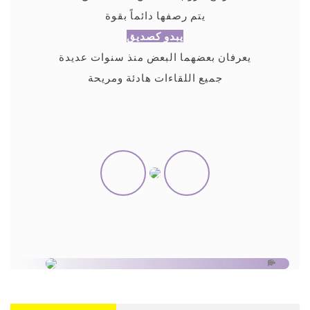
يتم رصفها دائماً بقوة
يبدو كصديق
يعرفان بعضهما البعض منذ سنوات عديدة
جميع اللقاءات هادئة ومريحة
مادة :
بحجم :
اللون :
طلب :
الشهادات :