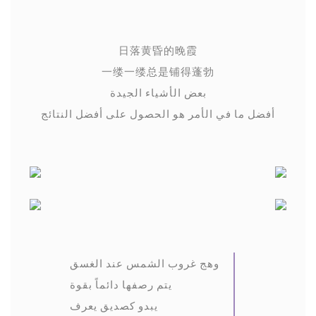
日落黄昏的晚霞
一缕一缕总是铺得蓬勃
بعض الأشياء الجيدة
أفضل ما في الأمر هو الحصول على أفضل النتائج
وهج غروب الشمس عند الغسق
يتم رصفها دائماً بقوة
يبدو كصديق يعرف