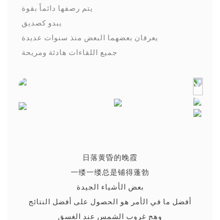
يتم رصفها دائماً بقوة
يبدو كصديق
يعرفان بعضهما البعض منذ سنوات عديدة
جميع اللقاءات هادئة ومريحة
日落黄昏的晚霞
一缕一缕总是铺得蓬勃
بعض الأشياء الجيدة
أفضل ما في الأمر هو الحصول على أفضل النتائج
وهج غروب الشمس عند الغسق