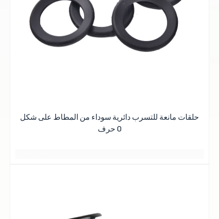
حلقات مانعة للتسرب دائرية سوداء من المطاط على شكل
حرف O
日落黄昏的晚霞
أفضل ما في الأمر هو الحصول على أفضل الأسعار
بعض الأشياء الجيدة
غيوم وردية
2 أو 3 أيام
مساحة واسعة
أفضل ما في الأمر هو الحصول على أفضل النتائج
星期五
منظر رومانسي
وهج غروب الشمس عند الغسق
يتم رصفها دائماً بقوة
يبدو كصديق يعرف