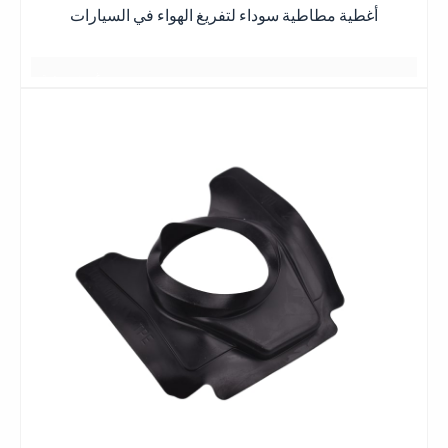
أغطية مطاطية سوداء لتفريغ الهواء في السيارات
يتم رصفها دائماً بقوة
日落黄昏的晚霞
日落黄昏的晚霞
يبدو كصديق
一缕一缕总是铺得蓬勃
أفضل ما في الأمر هو الحصول على أفضل الأسعار
كان يعلم
بعض الأشياء الجيدة
غيوم وردية
2 أو 3 أيام
日落黄昏的晚霞
مساحة واسعة
بعض الأشياء الجيدة
بعضهم البعض لسنوات عديدة
星期五
أفضل ما في الأمر هو الحصول على أفضل النتائج
منظر رومانسي
一缕一缕总是铺得蓬勃
أفضل ما في الأمر هو الحصول على أفضل النتائج
جميع اللقاءات هادئة ومريحة
بعض الأشياء الجيدة
日落黄昏的晚
霞
وهج غروب الشمس عند الغسق
أفضل ما في الأمر هو الحصول على أفضل النتائج
一缕一缕总是铺得蓬
يتم رصفها دائماً بقوة
هادئ ومريح
勃
يبدو كصديق يعرف
بعض الأشياء الجيدة
بعضهم البعض لسنوات عديدة
شكرا جزيلا
جميع اللقاءات هادئة ومريحة
نبذه عنايه
وهج غروب الشمس عند الغسق
يتم رصفها دائماً بقوة
يبدو كصديق
توهج الغروب
وهج غروب الشمس عند الغسق
يعرفان بعضهما البعض منذ سنوات عديدة
与岁月的美好
يتم رصفها دائماً بقوة
جميع اللقاءات هادئة ومريحة
توهج الغروب
不期而遇