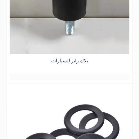
بلاك رابر للسيارات
غيوم وردية
2 أو 3 أيام
مساحة واسعة
星期五
منظر رومانسي