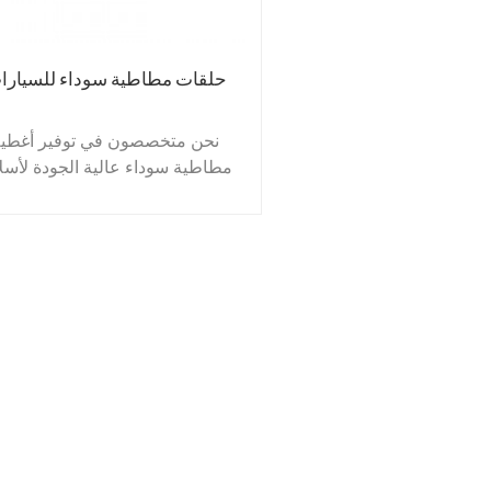
حلقات مطاطية سوداء للسيارا
نحن متخصصون في توفير أغطية
مطاطية سوداء عالية الجودة لأسل
السيارات. تُستخدم هذه الحلقات
المطاطية بشكل أساسي لتوسيع ف
الأسلاك وحمايتها من الحواف الحاد
تتوفر منتجاتنا المطاطية بأشكال
وأحجام متنوعة لتلبية جميع احتيا
عملائنا.