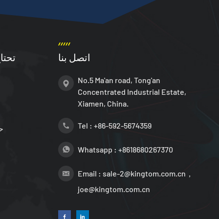
اتصل بنا
تحتا
No.5 Ma'an road, Tong'an
Concentrated Industrial Estate,
Xiamen, China.
Tel :
+86-592-5674359
ح
Whatsapp :
+8618680267370
Email :
sale-2@kingtom.com.cn，
joe@kingtom.com.cn