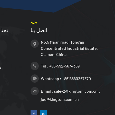
اتصل بنا
تحتا
No.5 Ma'an road, Tong'an
Concentrated Industrial Estate,
Xiamen, China.
Tel :
+86-592-5674359
ح
Whatsapp :
+8618680267370
Email :
sale-2@kingtom.com.cn，
joe@kingtom.com.cn