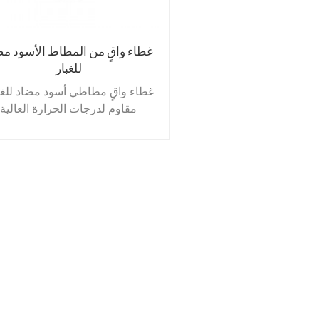
غطاء واقٍ من المطاط الأسود مض
للغبار
غطاء واقٍ مطاطي أسود مضاد للغب
مقاوم لدرجات الحرارة العالية
والأوزون والزيوت والشحوم، يُست
في الظروف القاسية، مصنوع م
النيوبرين والنتريل وEPEM
والسيليكون والبولي يوريثان. يُست
في كابلات التحكم، ومفاصل التعلي
وأنظمة العادم، وأطراف قضبان
التوجيه، وأنظمة فرامل المركبات.