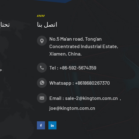
اتصل بنا
تحتا
No.5 Ma'an road, Tong'an
Concentrated Industrial Estate,
Xiamen, China.
Tel :
+86-592-5674359
ح
Whatsapp :
+8618680267370
Email :
sale-2@kingtom.com.cn，
joe@kingtom.com.cn