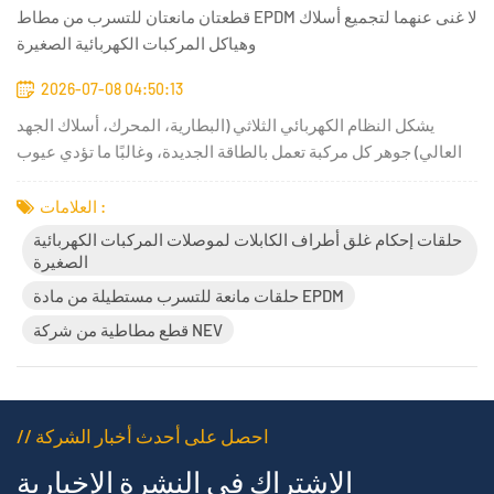
قطعتان مانعتان للتسرب من مطاط EPDM لا غنى عنهما لتجميع أسلاك
وهياكل المركبات الكهربائية الصغيرة
2026-07-08 04:50:13
يشكل النظام الكهربائي الثلاثي (البطارية، المحرك، أسلاك الجهد
العالي) جوهر كل مركبة تعمل بالطاقة الجديدة، وغالبًا ما تؤدي عيوب
الإحكام الصغيرة في الموصلات وأغلفة المعدات إلى مخاطر جسيمة
على السلامة، مثل حدوث ماس كهربائي، وتسرب المياه، وتلف
العلامات :
المكونات مع مرور الوقت. صُممت قطع المطاط الاحترافية لمركبات
حلقات إحكام غلق أطراف الكابلات لموصلات المركبات الكهربائية
ا...
الصغيرة
حلقات مانعة للتسرب مستطيلة من مادة EPDM
قطع مطاطية من شركة NEV
// احصل على أحدث أخبار الشركة
الاشتراك في النشرة الإخبارية