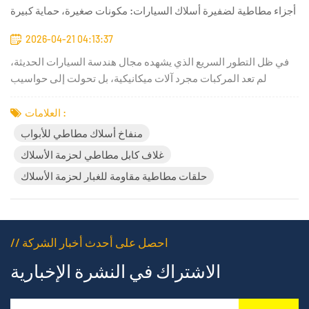
أجزاء مطاطية لضفيرة أسلاك السيارات: مكونات صغيرة، حماية كبيرة
2026-04-21 04:13:37
في ظل التطور السريع الذي يشهده مجال هندسة السيارات الحديثة،
لم تعد المركبات مجرد آلات ميكانيكية، بل تحولت إلى حواسيب
متحركة بالغة التعقيد. تزخر سيارات اليوم بأنظمة مساعدة السائق
المتقدمة (ADAS)، وأنظمة توليد الطاقة الكهربائية عالية الجهد (EV)،
العلامات :
ومراكز المعلومات والترفيه المتطورة، ومجموعة من أجهزة الا...
منفاخ أسلاك مطاطي للأبواب
غلاف كابل مطاطي لحزمة الأسلاك
حلقات مطاطية مقاومة للغبار لحزمة الأسلاك
// احصل على أحدث أخبار الشركة
الاشتراك في النشرة الإخبارية