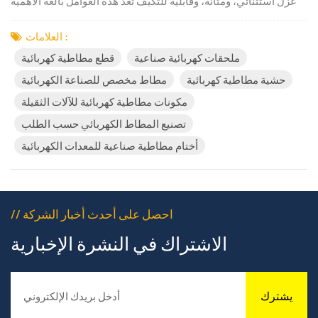
عزل استثنائي، ومتانة، وقابلية للتكيف تُعد هذه العوامل بالغة الأهمية
لضمان التشغيل الموثوق. كينجتوم للمطاط والبلاستيك، ملكنا
صناعيقطع مطاطية كهربائية توفر هذه المجموعة احتياجات الأداء هذه
العلامات :
من خلال تقنيات متطورة تقنية مطاط السيليكون مصم...
ملحقات كهربائية صناعية
قطع مطاطية كهربائية
حشية مطاطية كهربائية
مطاط مخصص للصناعة الكهربائية
مكونات مطاطية كهربائية للآلات الثقيلة
تصنيع المطاط الكهربائي حسب الطلب
أختام مطاطية صناعية للمعدات الكهربائية
// احصل على أحدث أخبار الشركة
الاشتراك في النشرة الإخبارية
يشترك