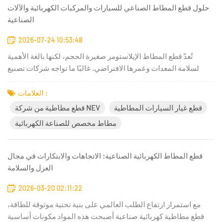
حلول قطع المطاط الصناعي للسيارات والمركبات الكهربائية والآلات
الصناعية
2026-07-24 10:53:48
تُعدّ قطع المطاط الإيلاستومر صغيرة الحجم، لكنها بالغة الأهمية
لسلامة المعدات وعمرها الافتراضي. غالبًا ما تواجه شركات تصنيع
السيارات الأصلية، ومصانع المركبات الكهربائية، ومصنّعو الرافعات
الشوكية مشاكل متكررة، مثل: التشققات المبكرة، وضبابية مصابيح
العلامات :
السيارات، وارتفاع نسبة المركبات العضوية المتطايرة داخل...
قطع غيار السيارات المطاطية
قطع مطاطية من شركة NEV
مطاط مخصص للصناعة الكهربائية
قطع المطاط الكهربائية الصناعية: الاتجاهات والابتكارات في مجال
العزل والسلامة
2026-03-20 02:11:22
مع استمرار ارتفاع الطلب العالمي على بنية تحتية موثوقة للطاقة،
قطع مطاطية كهربائية صناعية أصبحت هذه المواد مكونات أساسية