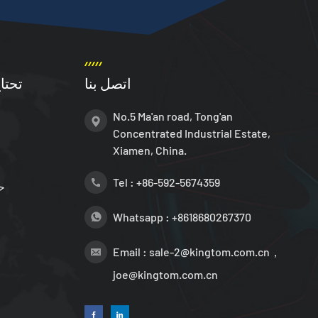
اتصل بنا
تحتا
No.5 Ma'an road, Tong'an
Concentrated Industrial Estate,
Xiamen, China.
Tel :
+86-592-5674359
ح
Whatsapp :
+8618680267370
Email :
sale-2@kingtom.com.cn，
joe@kingtom.com.cn