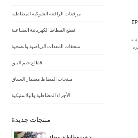
مرفقات الرافعة الشوكية المطاطية
 أسود لمصباح
قطع المطاط الكهربائية الصناعية
فته
ملحقات المعدات الرياضية والصحية
رة
جل
ق
قطاع ختم البثق
منتجات المطاط مضمار السباق
يتم
ر
الأجزاء المطاطية والبلاستيكية
منتجات جديدة
حشية مطاطية سوداء