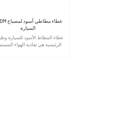
EPDM غطاء مطاطي
السيارة
غطاء المطاط الأسود للسيارة وظي
الرئيسية هي نفاذية الهواء المستم
لتحقيق توازن ضغط الهواء ، من أ
حماية منتجات العملاء تظهر شقو
صغيرة بحيث يتم امتصاص الماء
والغبار والزيت وما إلى ذلك في
منتجات العملاء. في نفس الوقت ، 
تفريغ بخار الرطوبة بعد تبخير بخا
الماء لتحقيق توازن الرطوبة.