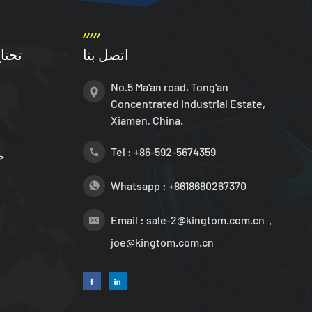
اتصل بنا
تحتا
No.5 Ma'an road, Tong'an
Concentrated Industrial Estate,
Xiamen, China.
Tel :
+86-592-5674359
ح
Whatsapp :
+8618680267370
Email :
sale-2@kingtom.com.cn，
joe@kingtom.com.cn