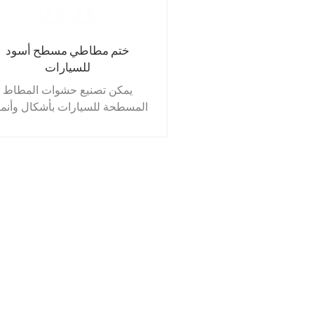
ختم مطاطي مسطح أسود
للسيارات
يمكن تصنيع حشوات المطاط
المسطحة للسيارات بأشكال وأنم
متنوعة. أكثر الحشوات شيوعًا ه
الحشوات الدائرية، والتي يمكن
توفيرها بفتحة أو بدونها. تُستخدم ه
الحشوات عادةً لإحكام إغلاق شفتي
إذا كانت الحشوة تحتوي على فتح
يمر من خلالها مسمار الشفة، تُس
حشوة كاملة. تُسمى الحشوات غي
المثقوبة أيضًا بحشوات IBC أو
الحشوات القصيرة.