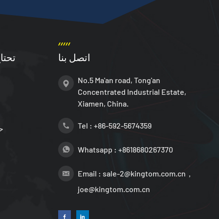
اتصل بنا
تحتا
No.5 Ma'an road, Tong'an
Concentrated Industrial Estate,
Xiamen, China.
Tel :
+86-592-5674359
ح
Whatsapp :
+8618680267370
Email :
sale-2@kingtom.com.cn，
joe@kingtom.com.cn