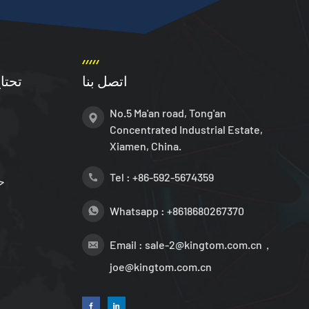
اتصل بنا
تحتا
No.5 Ma'an road, Tong'an
Concentrated Industrial Estate,
Xiamen, China.
Tel :
+86-592-5674359
ح
Whatsapp :
+8618680267370
Email :
sale-2@kingtom.com.cn，
joe@kingtom.com.cn