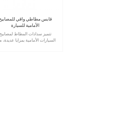
قابس مطاطي واقي للمصابيح
الأمامية للسيارة
تتميز سدادات المطاط لمصابيح
السيارات الأمامية بمزايا عديدة، من
مقاومة الغبار والماء، ومقاومة الت
والتمزق والتقادم، بالإضافة إلى
مقاومتها لتسرب الزيت والأوزون
وتتنوع أنواع المطاط، ويمكن تصني
من عشرات المواد الخام والأنظم
المركبة، مما يتيح استخدام خصا
ووظائف مختلفة لتلبية الاحتياجا
المتنوعة.