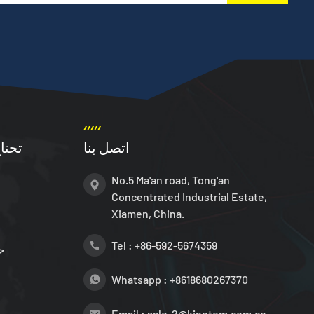
اتصل بنا
تحتا
No.5 Ma'an road, Tong'an
Concentrated Industrial Estate,
Xiamen, China.
Tel :
+86-592-5674359
ح
Whatsapp :
+8618680267370
Email :
sale-2@kingtom.com.cn，